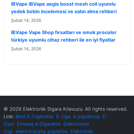
IBVape IBVape aegis boost mesh coil uyumlu
yedek bobin incelemesi ve satın alma rehberi
Şubat 14, 2026
IBVape Vape Shop fırsatları ve smok procolor
türkiye uyumlu cihaz rehberi ile en iyi fiyatlar
Şubat 14, 2026
© 2026 ‌Elektronik Sigara Kılavuzu‌. All rights reserved.
Link:
Best E-Cigarette
E ciga
e papierosy
E-
Dym
Einweg e-Zigarette
Elektromos
Cigi
elektroniczny papieros
Elektronik