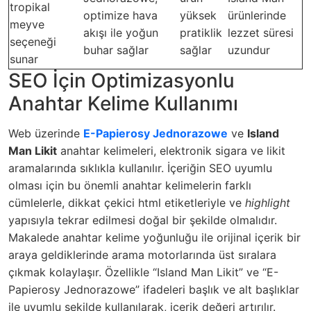
tropikal
optimize hava
yüksek
ürünlerinde
meyve
akışı ile yoğun
pratiklik
lezzet süresi
seçeneği
buhar sağlar
sağlar
uzundur
sunar
SEO İçin Optimizasyonlu
Anahtar Kelime Kullanımı
Web üzerinde
E-Papierosy Jednorazowe
ve
Island
Man Likit
anahtar kelimeleri, elektronik sigara ve likit
aramalarında sıklıkla kullanılır. İçeriğin SEO uyumlu
olması için bu önemli anahtar kelimelerin farklı
cümlelerle, dikkat çekici html etiketleriyle ve
highlight
yapısıyla tekrar edilmesi doğal bir şekilde olmalıdır.
Makalede anahtar kelime yoğunluğu ile orijinal içerik bir
araya geldiklerinde arama motorlarında üst sıralara
çıkmak kolaylaşır. Özellikle “Island Man Likit” ve “E-
Papierosy Jednorazowe” ifadeleri başlık ve alt başlıklar
ile uyumlu şekilde kullanılarak, içerik değeri artırılır.