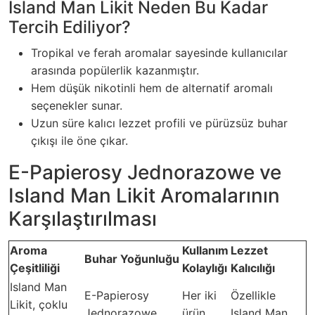
Island Man Likit Neden Bu Kadar
Tercih Ediliyor?
Tropikal ve ferah aromalar sayesinde kullanıcılar
arasında popülerlik kazanmıştır.
Hem düşük nikotinli hem de alternatif aromalı
seçenekler sunar.
Uzun süre kalıcı lezzet profili ve pürüzsüz buhar
çıkışı ile öne çıkar.
E-Papierosy Jednorazowe ve
Island Man Likit Aromalarının
Karşılaştırılması
Aroma
Kullanım
Lezzet
Buhar Yoğunluğu
Çeşitliliği
Kolaylığı
Kalıcılığı
Island Man
E-Papierosy
Her iki
Özellikle
Likit, çoklu
Jednorazowe,
ürün
Island Man