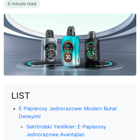
6 minute read
LIST
E-Papierosy Jednorazowe: Modern Buhar
Deneyimi
Sektördeki Yenilikler: E-Papierosy
Jednorazowe Avantajları