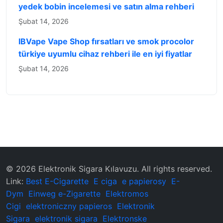
yedek bobin incelemesi ve satın alma rehberi
Şubat 14, 2026
IBVape Vape Shop fırsatları ve smok procolor
türkiye uyumlu cihaz rehberi ile en iyi fiyatlar
Şubat 14, 2026
© 2026 ‌Elektronik Sigara Kılavuzu‌. All rights reserved.
Link:
Best E-Cigarette
E ciga
e papierosy
E-
Dym
Einweg e-Zigarette
Elektromos
Cigi
elektroniczny papieros
Elektronik
Sigara
elektronik sigara
Elektronske