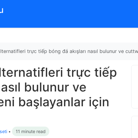
‌
lternatifleri trực tiếp bóng đá akışları nasıl bulunur ve cut
ternatifleri trực tiếp
nasıl bulunur ve
ni başlayanlar için
seti
•
11 minute read