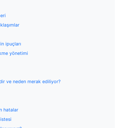
eri
aklaşımlar
n ipuçları
ikme yönetimi
dir ve neden merak ediliyor?
n hatalar
istesi