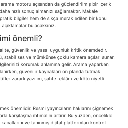
 arama motoru açısından da güçlendirilmiş bir içerik
aha hızlı sonuç almanızı sağlamaktır. Makale
 pratik bilgiler hem de sıkça merak edilen bir konu
 açıklamalar bulacaksınız.
imi önemli?
lite, güvenlik ve yasal uygunluk kritik önemdedir.
tü, stabil ses ve mümkünse çoklu kamera açıları sunar.
ilgilerinizi korumak anlamına gelir. Arama yaparken
llanırken, güvenilir kaynakları ön planda tutmak
ifler zararlı yazılım, sahte reklâm ve kötü niyetli
rmek önemlidir. Resmi yayıncıların haklarını çiğnemek
rla karşılaşma ihtimalini artırır. Bu yüzden, öncelikle
r kanallarını ve tanınmış dijital platformları kontrol