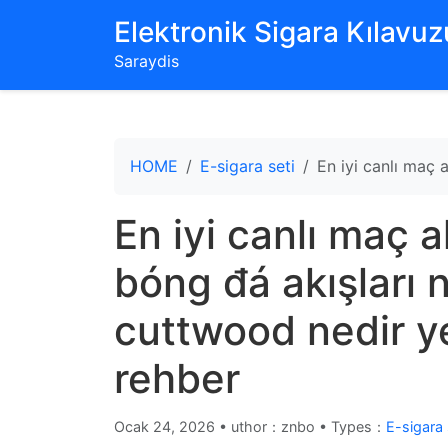
‌Elektronik Sigara Kılavuzu
Saraydis
HOME
E-sigara seti
En iyi canlı maç a
En iyi canlı maç al
bóng đá akışları 
cuttwood nedir ye
rehber
Ocak 24, 2026
•
uthor：znbo • Types：
E-sigara 