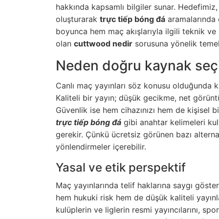
hakkında kapsamlı bilgiler sunar. Hedefimiz,
oluşturarak
trực tiếp bóng đá
aramalarında d
boyunca hem maç akışlarıyla ilgili teknik ve
olan
cuttwood nedir
sorusuna yönelik temel
Neden doğru kaynak seç
Canlı maç yayınları söz konusu olduğunda ka
Kaliteli bir yayın; düşük gecikme, net görün
Güvenlik ise hem cihazınızı hem de kişisel b
trực tiếp bóng đá
gibi anahtar kelimeleri ku
gerekir. Çünkü ücretsiz görünen bazı alternat
yönlendirmeler içerebilir.
Yasal ve etik perspektif
Maç yayınlarında telif haklarına saygı göste
hem hukuki risk hem de düşük kaliteli yayınla
kulüplerin ve liglerin resmi yayıncılarını, spo