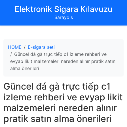
‌Elektronik Sigara Kılavuzu‌
Saraydis
HOME
E-sigara seti
Güncel đá gà trực tiếp c1 izleme rehberi ve
evyap likit malzemeleri nereden alınır pratik satın
alma önerileri
Güncel đá gà trực tiếp c1
izleme rehberi ve evyap likit
malzemeleri nereden alınır
pratik satın alma önerileri