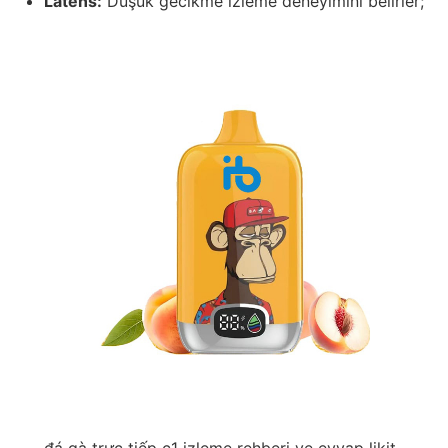
Latens:
Düşük gecikme izleme deneyimini belirler;