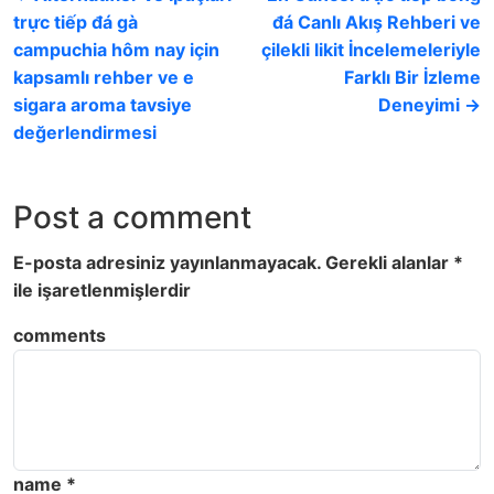
trực tiếp đá gà
đá Canlı Akış Rehberi ve
campuchia hôm nay için
çilekli likit İncelemeleriyle
kapsamlı rehber ve e
Farklı Bir İzleme
sigara aroma tavsiye
Deneyimi →
değerlendirmesi
Post a comment
E-posta adresiniz yayınlanmayacak.
Gerekli alanlar
*
ile işaretlenmişlerdir
comments
name
*