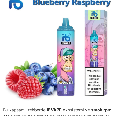
Bu kapsamlı rehberde
IBVAPE
ekosistemi ve
smok rpm