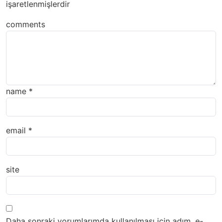
işaretlenmişlerdir
comments
name
*
email
*
site
Daha sonraki yorumlarımda kullanılması için adım, e-