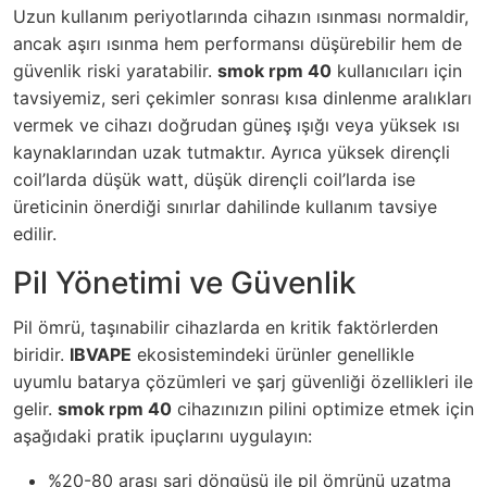
Uzun kullanım periyotlarında cihazın ısınması normaldir,
ancak aşırı ısınma hem performansı düşürebilir hem de
güvenlik riski yaratabilir.
smok rpm 40
kullanıcıları için
tavsiyemiz, seri çekimler sonrası kısa dinlenme aralıkları
vermek ve cihazı doğrudan güneş ışığı veya yüksek ısı
kaynaklarından uzak tutmaktır. Ayrıca yüksek dirençli
coil’larda düşük watt, düşük dirençli coil’larda ise
üreticinin önerdiği sınırlar dahilinde kullanım tavsiye
edilir.
Pil Yönetimi ve Güvenlik
Pil ömrü, taşınabilir cihazlarda en kritik faktörlerden
biridir.
IBVAPE
ekosistemindeki ürünler genellikle
uyumlu batarya çözümleri ve şarj güvenliği özellikleri ile
gelir.
smok rpm 40
cihazınızın pilini optimize etmek için
aşağıdaki pratik ipuçlarını uygulayın:
%20-80 arası şarj döngüsü ile pil ömrünü uzatma