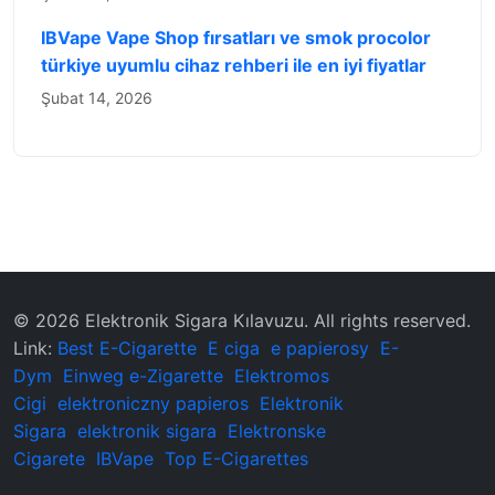
IBVape Vape Shop fırsatları ve smok procolor
türkiye uyumlu cihaz rehberi ile en iyi fiyatlar
Şubat 14, 2026
© 2026 ‌Elektronik Sigara Kılavuzu‌. All rights reserved.
Link:
Best E-Cigarette
E ciga
e papierosy
E-
Dym
Einweg e-Zigarette
Elektromos
Cigi
elektroniczny papieros
Elektronik
Sigara
elektronik sigara
Elektronske
Cigarete
IBVape
Top E-Cigarettes