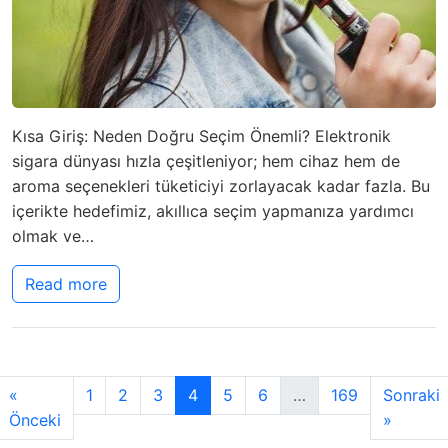
Kısa Giriş: Neden Doğru Seçim Önemli? Elektronik
sigara dünyası hızla çeşitleniyor; hem cihaz hem de
aroma seçenekleri tüketiciyi zorlayacak kadar fazla. Bu
içerikte hedefimiz, akıllıca seçim yapmanıza yardımcı
olmak ve…
Read more
«
1
2
3
4
5
6
…
169
Sonraki
Önceki
»