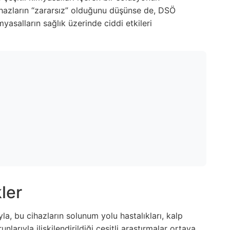
cihazların “zararsız” olduğunu düşünse de, DSÖ
myasalların sağlık üzerinde ciddi etkileri
ler
la, bu cihazların solunum yolu hastalıkları, kalp
unlarıyla ilişkilendirildiği çeşitli araştırmalar ortaya