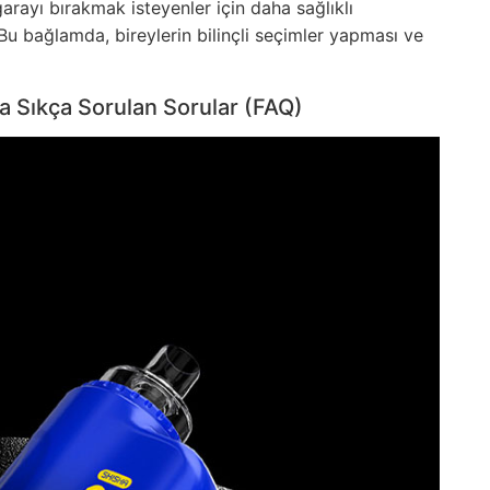
garayı bırakmak isteyenler için daha sağlıklı
Bu bağlamda, bireylerin bilinçli seçimler yapması ve
da Sıkça Sorulan Sorular (FAQ)