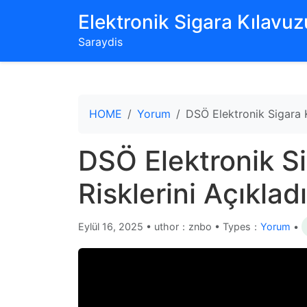
‌Elektronik Sigara Kılavuzu
Saraydis
HOME
Yorum
DSÖ Elektronik Sigara Ku
DSÖ Elektronik Si
Risklerini Açıkladı
Eylül 16, 2025
•
uthor：znbo • Types：
Yorum
•