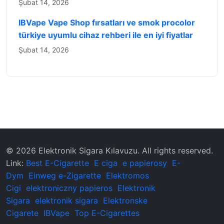
Şubat 14, 2026
IBVape Vape Shop fırsatları ve smok procolor
türkiye uyumlu cihaz rehberi ile en iyi fiyatlar
Şubat 14, 2026
© 2026 ‌Elektronik Sigara Kılavuzu‌. All rights reserved.
Link:
Best E-Cigarette
E ciga
e papierosy
E-
Dym
Einweg e-Zigarette
Elektromos
Cigi
elektroniczny papieros
Elektronik
Sigara
elektronik sigara
Elektronske
Cigarete
IBVape
Top E-Cigarettes