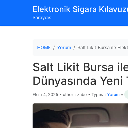
‌Elektronik Sigara Kılavuzu
Saraydis
HOME
Yorum
Salt Likit Bursa ile El
Salt Likit Bursa i
Dünyasında Yeni 
Ekim 4, 2025
•
uthor：znbo • Types：
Yorum
•