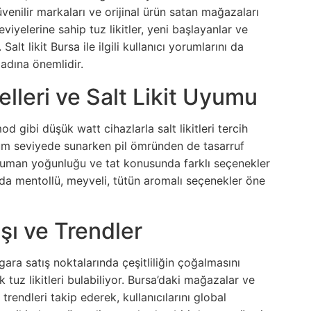
güvenilir markaları ve orijinal ürün satan mağazaları
eviyelerine sahip tuz likitler, yeni başlayanlar ve
Salt likit Bursa ile ilgili kullanıcı yorumlarını da
adına önemlidir.
lleri ve Salt Likit Uyumu
d gibi düşük watt cihazlarla salt likitleri tercih
timum seviyede sunarken pil ömründen de tasarruf
e, duman yoğunluğu ve tat konusunda farklı seçenekler
nda mentollü, meyveli, tütün aromalı seçenekler öne
ışı ve Trendler
-sigara satış noktalarında çeşitliliğin çoğalmasını
k tuz likitleri bulabiliyor. Bursa’daki mağazalar ve
trendleri takip ederek, kullanıcılarını global