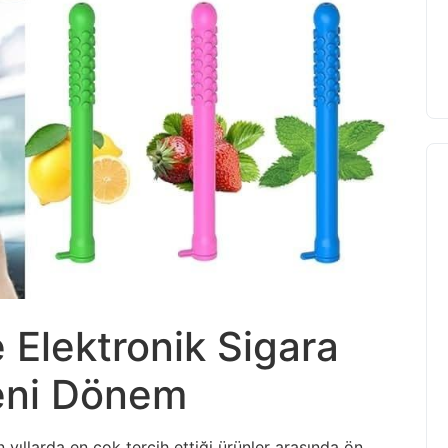
le Elektronik Sigara
eni Dönem
son yıllarda en çok tercih ettiği ürünler arasında ön