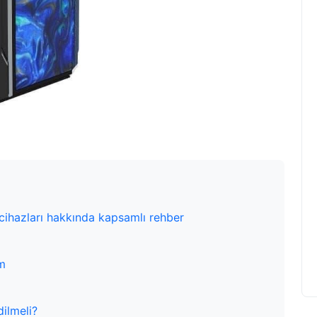
ihazları hakkında kapsamlı rehber
ım
dilmeli?