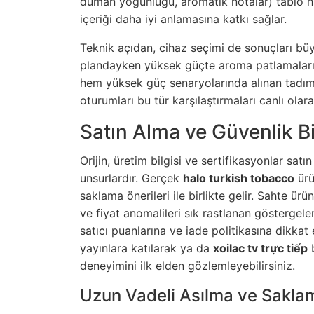
duman yoğunluğu, aromatik notalar) tablo ha
içeriği daha iyi anlamasına katkı sağlar.
Teknik açıdan, cihaz seçimi de sonuçları büy
plandayken yüksek güçte aroma patlamalar
hem yüksek güç senaryolarında alınan tadım 
oturumları bu tür karşılaştırmaları canlı ola
Satın Alma ve Güvenlik Bil
Orijin, üretim bilgisi ve sertifikasyonlar sat
unsurlardır. Gerçek
halo turkish tobacco
ürü
saklama önerileri ile birlikte gelir. Sahte ürü
ve fiyat anomalileri sık rastlanan göstergeler
satıcı puanlarına ve iade politikasına dikkat
yayınlara katılarak ya da
xoilac tv trực tiếp
b
deneyimini ilk elden gözlemleyebilirsiniz.
Uzun Vadeli Asılma ve Saklama