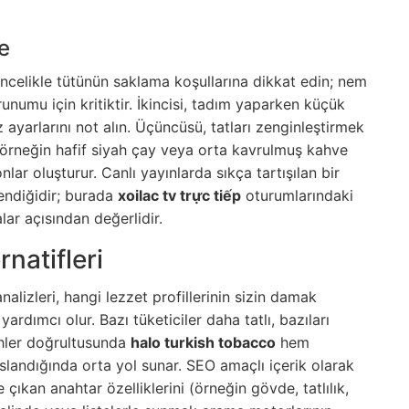
e
 öncelikle tütünün saklama koşullarına dikkat edin; nem
umu için kritiktir. İkincisi, tadım yaparken küçük
z ayarlarını not alın. Üçüncüsü, tatları zenginleştirmek
; örneğin hafif siyah çay veya orta kavrulmuş kahve
ar oluşturur. Canlı yayınlarda sıkça tartışılan bir
lendiğidir; burada
xoilac tv trực tiếp
oturumlarındaki
alar açısından değerlidir.
natifleri
nalizleri, hangi lezzet profillerinin sizin damak
dımcı olur. Bazı tüketiciler daha tatlı, bazıları
cihler doğrultusunda
halo turkish tobacco
hem
andığında orta yol sunar. SEO amaçlı içerik olarak
 çıkan anahtar özelliklerini (örneğin gövde, tatlılık,