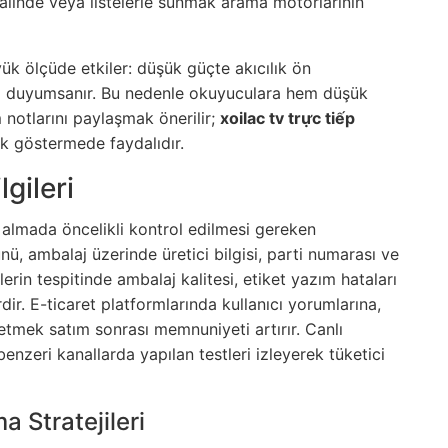
linde veya listelerle sunmak arama motorlarının
ük ölçüde etkiler: düşük güçte akıcılık ön
ı duyumsanır. Bu nedenle okuyuculara hem düşük
notlarını paylaşmak önerilir;
xoilac tv trực tiếp
rak göstermede faydalıdır.
gileri
ın almada öncelikli kontrol edilmesi gereken
nü, ambalaj üzerinde üretici bilgisi, parti numarası ve
nlerin tespitinde ambalaj kalitesi, etiket yazım hataları
dir. E-ticaret platformlarında kullanıcı yorumlarına,
 etmek satım sonrası memnuniyeti artırır. Canlı
enzeri kanallarda yapılan testleri izleyerek tüketici
 Stratejileri