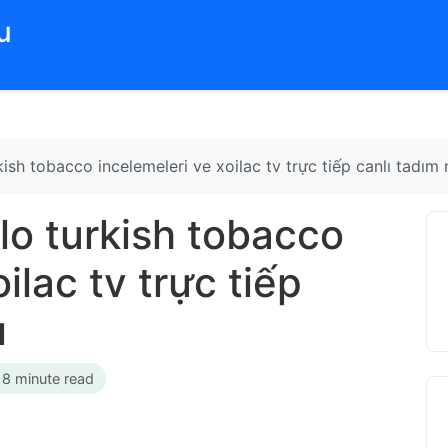
‌
ish tobacco incelemeleri ve xoilac tv trực tiếp canlı tadım n
lo turkish tobacco
ilac tv trực tiếp
ı
8 minute read