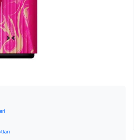
eri
tları