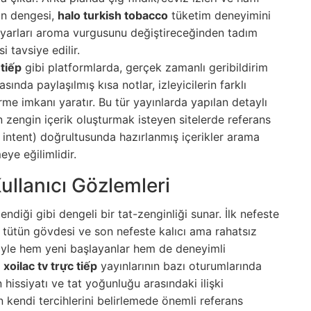
rın dengesi,
halo turkish tobacco
tüketim deneyimini
sı ayarları aroma vurgusunu değiştireceğinden tadım
 tavsiye edilir.
 tiếp
gibi platformlarda, gerçek zamanlı geribildirim
nda paylaşılmış kısa notlar, izleyicilerin farklı
rme imkanı yaratır. Bu tür yayınlarda yapılan detaylı
an zengin içerik oluşturmak isteyen sitelerde referans
ser intent) doğrultusunda hazırlanmış içerikler arama
ye eğilimlidir.
ullanıcı Gözlemleri
endiği gibi dengeli bir tat-zenginliği sunar. İlk nefeste
in tütün gövdesi ve son nefeste kalıcı ama rahatsız
eniyle hem yeni başlayanlar hem de deneyimli
a
xoilac tv trực tiếp
yayınlarının bazı oturumlarında
 hissiyatı ve tat yoğunluğu arasındaki ilişki
rın kendi tercihlerini belirlemede önemli referans