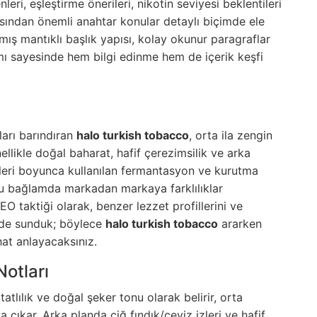
leri, eşleştirme önerileri, nikotin seviyesi beklentileri
ısından önemli anahtar konular detaylı biçimde ele
mış mantıklı başlık yapısı, kolay okunur paragraflar
mı sayesinde hem bilgi edinme hem de içerik keşfi
ları barındıran
halo turkish tobacco
, orta ila zengin
likle doğal baharat, hafif çerezimsilik ve arka
çleri boyunca kullanılan fermantasyon ve kurutma
; bu bağlamda markadan markaya farklılıklar
EO taktiği olarak, benzer lezzet profillerini ve
imde sunduk; böylece
halo turkish tobacco
ararken
hat anlayacaksınız.
otları
tatlılık ve doğal şeker tonu olarak belirir, orta
çıkar. Arka planda çiğ fındık/ceviz izleri ve hafif