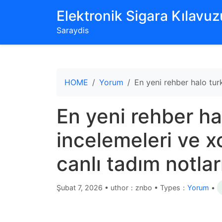
‌Elektronik Sigara Kılavuzu
Saraydis
HOME
Yorum
En yeni rehber halo turk
En yeni rehber ha
incelemeleri ve xo
canlı tadım notlar
Şubat 7, 2026
•
uthor：znbo • Types：
Yorum
•