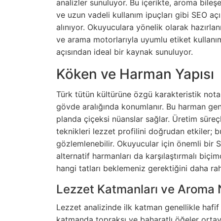
analizler sunuluyor. Bu içerikte, aroma bileşen
ve uzun vadeli kullanım ipuçları gibi SEO aç
alınıyor. Okuyuculara yönelik olarak hazırlan
ve arama motorlarıyla uyumlu etiket kullanı
açısından ideal bir kaynak sunuluyor.
Köken ve Harman Yapısı
Türk tütün kültürüne özgü karakteristik nota
gövde aralığında konumlanır. Bu harman genel
planda çiçeksi nüanslar sağlar. Üretim süre
teknikleri lezzet profilini doğrudan etkiler
gözlemlenebilir. Okuyucular için önemli bir S
alternatif harmanları da karşılaştırmalı biç
hangi tatları beklemeniz gerektiğini daha ra
Lezzet Katmanları ve Aroma N
Lezzet analizinde ilk katman genellikle hafif 
katmanda topraksı ve baharatlı öğeler ortaya 