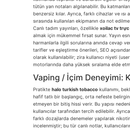
tütün yan notaları algılanabilir. Bu katmanla
benzersiz kılar. Ayrıca, farklı cihazlar ve ı
sırasında kullanılan ekipmanın da not edilmesi
Canlı tadım yayınları, özellikle
xoilac tv trực
almak için mükemmel fırsat sunar. Yayın esnası
harmanlarla ilgili sorularına anında cevap ve
tarifler ve eşleştirme önerileri, SEO açısınd
olarak kullanılabilir; zira kullanıcı niyeti (u
motorlarında daha yüksek sıralama elde etme
Vaping / İçim Deneyimi: K
Pratikte
halo turkish tobacco
kullanımı, bekl
hafif tatlı bir başlangıç, orta nefeste belirg
etmeyen bir bitiş hissi verir. Bu yapısı ned
kullanıcılar tarafından tercih edilebilir. Ayrıc
farklı dozajlarda denemeler yapılarak nikotin
incelenmiştir; bu tür canlı notlar, kullanıcıla