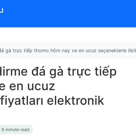
‌
 gà trực tiếp thomo hôm nay ve en ucuz seçeneklerle likit f
irme đá gà trực tiếp
e en ucuz
fiyatları elektronik
9 minute read