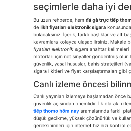
seçimlerle daha iyi d
Bu uzun rehberde, hem
đá gà trực tiếp th
de
likit fiyatları elektronik sigara
konusunda k
bulacaksınız. İçerik, farklı başlıklar ve alt ba
kavramlara kolayca ulaşabilirsiniz. Makale
fiyatları elektronik sigara
anahtar kelimeleri
motorları için net sinyaller gönderilmiş olur. 
güvenlik, yasal hususlar, bahis stratejileri (
sigara likitleri ve fiyat karşılaştırmaları gibi 
Canlı izleme öncesi bilin
Canlı yayınları izlemeye başlamadan önce b
güvenlik açısından önemlidir. İlk olarak, izl
tiếp thomo hôm nay
aramalarında farklı platf
düşük gecikme, yüksek çözünürlük ve kullanı
gereksinimleri için internet hızınızı kontrol