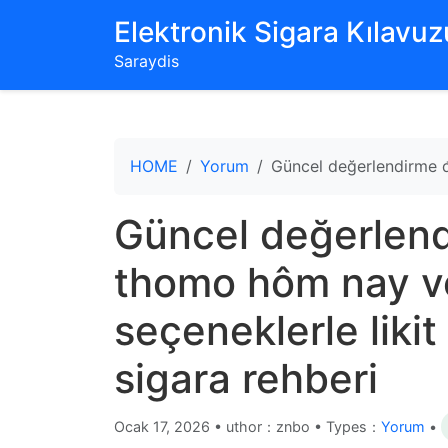
‌Elektronik Sigara Kılavuzu
Saraydis
HOME
Yorum
Güncel değerlendirme đá
Güncel değerlend
thomo hôm nay v
seçeneklerle likit 
sigara rehberi
Ocak 17, 2026
•
uthor：znbo • Types：
Yorum
•