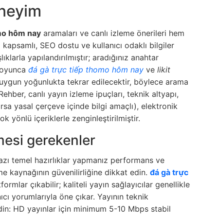
eneyim
omo hôm nay
aramaları ve canlı izleme önerileri hem
apsamlı, SEO dostu ve kullanıcı odaklı bilgiler
şlıklarla yapılandırılmıştır; aradığınız anahtar
 boyunca
đá gà trực tiếp thomo hôm nay
ve
likit
 uygun yoğunlukta tekrar edilecektir, böylece arama
Rehber, canlı yayın izleme ipuçları, teknik altyapı,
varsa yasal çerçeve içinde bilgi amaçlı), elektronik
çok yönlü içeriklerle zenginleştirilmiştir.
mesi gerekenler
azı temel hazırlıklar yapmanız performans ve
eme kaynağının güvenilirliğine dikkat edin.
đá gà trực
ormlar çıkabilir; kaliteli yayın sağlayıcılar genellikle
cı yorumlarıyla öne çıkar. Yayının teknik
 edin: HD yayınlar için minimum 5-10 Mbps stabil