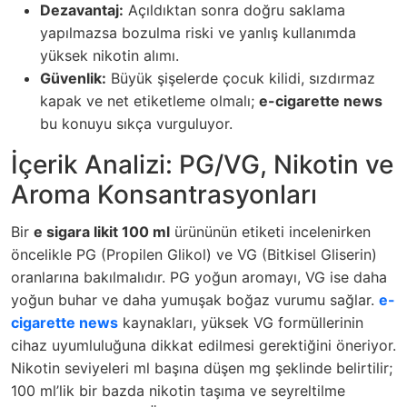
Dezavantaj:
Açıldıktan sonra doğru saklama
yapılmazsa bozulma riski ve yanlış kullanımda
yüksek nikotin alımı.
Güvenlik:
Büyük şişelerde çocuk kilidi, sızdırmaz
kapak ve net etiketleme olmalı;
e-cigarette news
bu konuyu sıkça vurguluyor.
İçerik Analizi: PG/VG, Nikotin ve
Aroma Konsantrasyonları
Bir
e sigara likit 100 ml
ürününün etiketi incelenirken
öncelikle PG (Propilen Glikol) ve VG (Bitkisel Gliserin)
oranlarına bakılmalıdır. PG yoğun aromayı, VG ise daha
yoğun buhar ve daha yumuşak boğaz vurumu sağlar.
e-
cigarette news
kaynakları, yüksek VG formüllerinin
cihaz uyumluluğuna dikkat edilmesi gerektiğini öneriyor.
Nikotin seviyeleri ml başına düşen mg şeklinde belirtilir;
100 ml’lik bir bazda nikotin taşıma ve seyreltilme