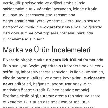
yerde, dik pozisyonda ve orijinal ambalajında
saklanmalıdır. Atık yönetimi açısından, içinde nikotin
bulunan sıvılar tehlikeli atık kapsamında
değerlendirilebilir; yerel yönetmeliklere uygun şekilde
bertaraf edilmelidir.
e-cigarette news
bazı bölgelerde
geri dönüşüm ve özel toplama noktaları hakkında
güncellemeler sunuyor.
Marka ve Ürün İncelemeleri
Piyasada birçok marka
e sigara likit 100 ml
formatında
ürün sunuyor. Seçim yaparken şu kriterlere bakın: içerik
şeffaflığı, laboratuvar test sonuçları, kullanıcı yorumları,
nikotin bazının kalitesi ve aroma kaynakları.
e-cigarette
news
editörleri, bağımsız laboratuvar onayı olan
markaları önermektedir. Bilinen hatalar: ambalaj
üzerinde eksik bilgi, tutarsız aroma tanımları ve sahte
etiketleme. Bu riskleri azaltmak için orijinal ürün
kodlarını doğrulayan web araçları ve üretici destek