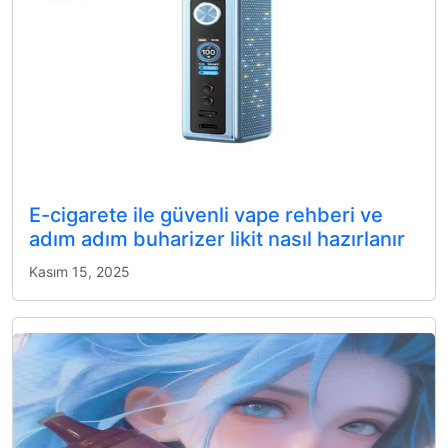
E-cigarete ile güvenli vape rehberi ve
adım adım buharizer likit nasıl hazırlanır
Kasım 15, 2025