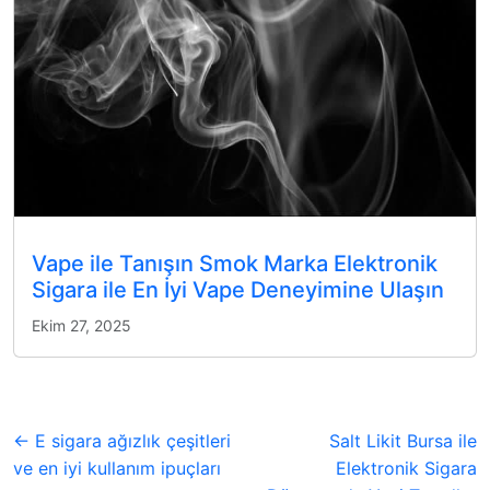
Vape ile Tanışın Smok Marka Elektronik
Sigara ile En İyi Vape Deneyimine Ulaşın
Ekim 27, 2025
← E sigara ağızlık çeşitleri
Salt Likit Bursa ile
ve en iyi kullanım ipuçları
Elektronik Sigara