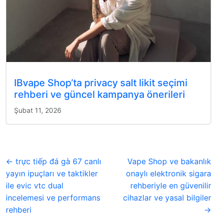
IBvape Shop’ta privacy salt likit seçimi
rehberi ve güncel kampanya önerileri
Şubat 11, 2026
← trực tiếp đá gà 67 canlı
Vape Shop ve bakanlık
yayın ipuçları ve taktikler
onaylı elektronik sigara
ile evic vtc dual
rehberiyle en güvenilir
incelemesi ve performans
cihazlar ve yasal bilgiler
rehberi
→