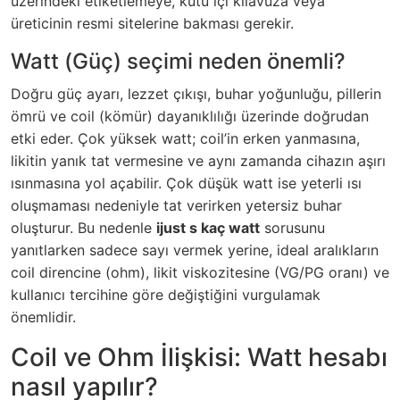
üzerindeki etiketlemeye, kutu içi kılavuza veya
üreticinin resmi sitelerine bakması gerekir.
Watt (Güç) seçimi neden önemli?
Doğru güç ayarı, lezzet çıkışı, buhar yoğunluğu, pillerin
ömrü ve coil (kömür) dayanıklılığı üzerinde doğrudan
etki eder. Çok yüksek watt; coil’in erken yanmasına,
likitin yanık tat vermesine ve aynı zamanda cihazın aşırı
ısınmasına yol açabilir. Çok düşük watt ise yeterli ısı
oluşmaması nedeniyle tat verirken yetersiz buhar
oluşturur. Bu nedenle
ijust s kaç watt
sorusunu
yanıtlarken sadece sayı vermek yerine, ideal aralıkların
coil direncine (ohm), likit viskozitesine (VG/PG oranı) ve
kullanıcı tercihine göre değiştiğini vurgulamak
önemlidir.
Coil ve Ohm İlişkisi: Watt hesabı
nasıl yapılır?