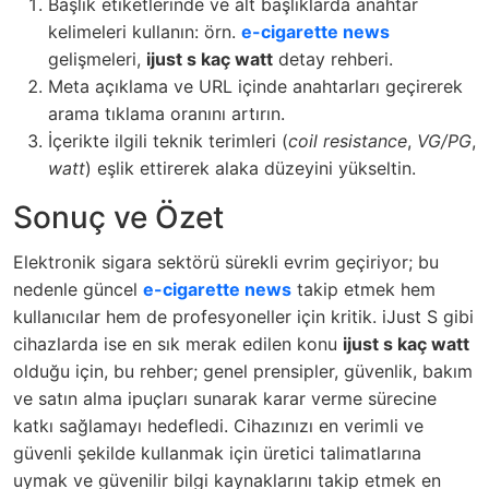
Başlık etiketlerinde ve alt başlıklarda anahtar
kelimeleri kullanın: örn.
e-cigarette news
gelişmeleri,
ijust s kaç watt
detay rehberi.
Meta açıklama ve URL içinde anahtarları geçirerek
arama tıklama oranını artırın.
İçerikte ilgili teknik terimleri (
coil resistance
,
VG/PG
,
watt
) eşlik ettirerek alaka düzeyini yükseltin.
Sonuç ve Özet
Elektronik sigara sektörü sürekli evrim geçiriyor; bu
nedenle güncel
e-cigarette news
takip etmek hem
kullanıcılar hem de profesyoneller için kritik. iJust S gibi
cihazlarda ise en sık merak edilen konu
ijust s kaç watt
olduğu için, bu rehber; genel prensipler, güvenlik, bakım
ve satın alma ipuçları sunarak karar verme sürecine
katkı sağlamayı hedefledi. Cihazınızı en verimli ve
güvenli şekilde kullanmak için üretici talimatlarına
uymak ve güvenilir bilgi kaynaklarını takip etmek en