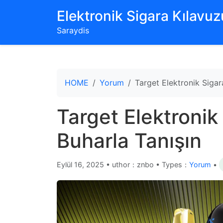
‌Elektronik Sigara Kılavuzu
Saraydis
HOME
Yorum
Target Elektronik Sigara
Target Elektronik 
Buharla Tanışın
Eylül 16, 2025
•
uthor：znbo • Types：
Yorum
•