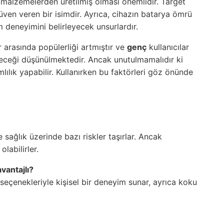
i malzemelerden üretilmiş olması önemlidir. Target
güven veren bir isimdir. Ayrıca, cihazın batarya ömrü
m deneyimini belirleyecek unsurlardır.
r arasında popülerliği artmıştır ve
genç
kullanıcılar
leceği düşünülmektedir. Ancak unutulmamalıdır ki
mlılık yapabilir. Kullanırken bu faktörleri göz önünde
e sağlık üzerinde bazı riskler taşırlar. Ancak
labilirler.
vantajlı?
seçenekleriyle kişisel bir deneyim sunar, ayrıca koku